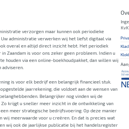
Ove
Inge
KvK
inistratie verzorgen maar kunnen ook periodieke
Priv
 Uw administratie verwerken wij het liefst digitaal via
ok overal en altijd direct inzicht hebt. Het periodiek
Klac
r in Zaandam is voor ons zeker geen probleem. Indien u
Klok
j te houden via een online-boekhoudpakket, dan willen wij
Aan
n adviseren.
ing is voor elk bedrijf een belangrijk financieel stuk.
 opgestelde jaarrekening, die voldoet aan de wensen van
belanghebbenden. Belangrijker nog vinden wij de
 Zo krijgt u sneller meer inzicht in de ontwikkeling van
in een meer strategische bedrijfsvoering. Op deze manier
n wij meerwaarde voor u creëren. En dat is precies wat
n wij ook de jaarlijkse publicatie bij het handelsregister