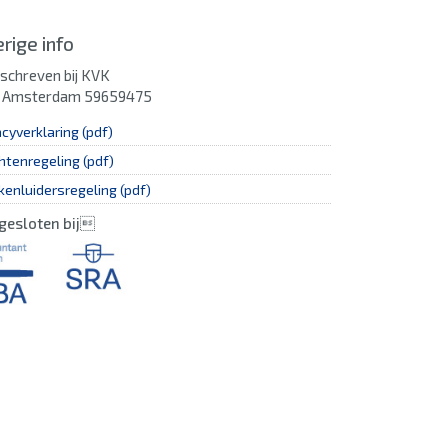
rige info
schreven bij KVK
 Amsterdam 59659475
acyverklaring (pdf)
htenregeling (pdf)
kenluidersregeling (pdf)
gesloten bij